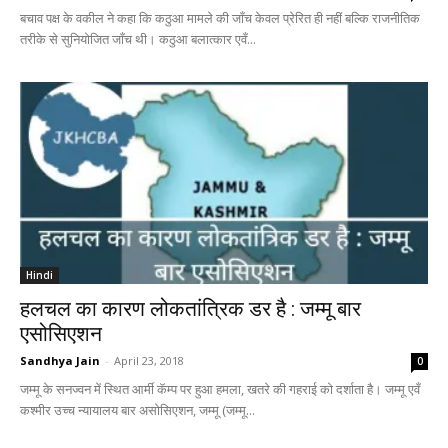
बचाव पक्ष के वकील ने कहा कि कठुआ मामले की जाँच केवल प्रेरित ही नहीं बल्कि राजनीतिक
तरीके से सुनियोजित जाँच थी। कठुआ बलात्कार एवँ...
Hindi
हलचल का कारण लोकतांत्रिक डर है : जम्मू बार
एसोसिएशन
Sandhya Jain
-
April 23, 2018
0
जम्मू के सनज्वन में स्थित आर्मी कॅम्प पर हुआ हमला, खतरे की गहराई को दर्शाता है। जम्मू एवँ
कश्मीर उच्च न्यायालय बार असोसिएशन, जम्मू (जम्मू...