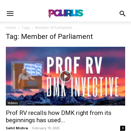
Home
Tags
Member of Parliament
Tag: Member of Parliament
Videos
Prof RV recalls how DMK right from its
beginnings has used...
Sahil Mishra
-
February 19, 2020
0