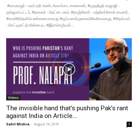
#காமராஜர் - மரம் ஏறி அண்டங்காக்கா, சாணாண், #மூதறிஞர் ராஜாஜி -
குல்லுகப்பட்டர், #நாவலர் - நெட்டைமரம், #நாஞ்சிலார் - மந்திரக்கோல் மைனர்,
#காவிரிதென்பெண்ணைபாலாறு #மூப்பனார்மூளையிலேகோளாறு, #சிதம்பரம்
- செட்டிநாட்டு சின்னபய, #இராசெழியன்...
Videos
The invisible hand that’s pushing Pak’s rant
against India on Article...
Sahil Mishra
-
August 14, 2019
5