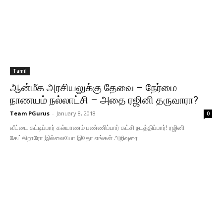
Tamil
ஆன்மீக அரசியலுக்கு தேவை – நேர்மை
நாணயம் நல்லாட்சி – அதை ரஜினி தருவாரா?
Team PGurus
-
January 8, 2018
0
வீட்டை கட்டிப்பார் கல்யாணம் பண்ணிப்பார் கட்சி நடத்திப்பார்! ரஜினி
கேட்கிறாரோ இல்லையோ இதோ எங்கள் அறிவுரை