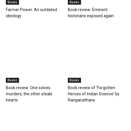
Books
Books
Farmer Power: An outdated
Book review: Eminent
ideology
historians exposed again
Books
Books
Book review: One solves
Book review of ‘Forgotten
murders, the other steals
Heroes of Indian Science’ by
hearts
Ranganathans